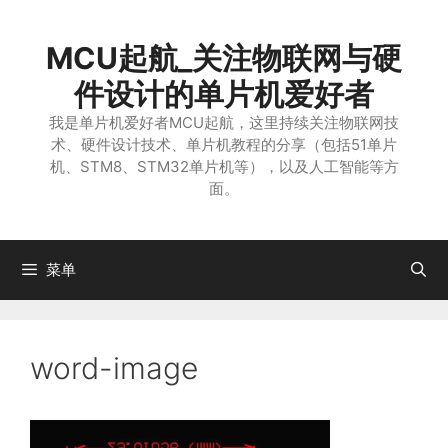
跳
至
MCU起航_关注物联网与硬
内
容
件设计的单片机爱好者
我是单片机爱好者MCU起航，这里持续关注物联网技
术、硬件设计技术、单片机教程的分享（包括51单片
机、STM8、STM32单片机等），以及人工智能等方
面。
菜单
word-image