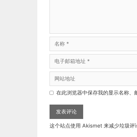
名
称
电
子
邮
网
箱
站
地
地
在此浏览器中保存我的显示名称、
址
址
这个站点使用 Akismet 来减少垃圾评