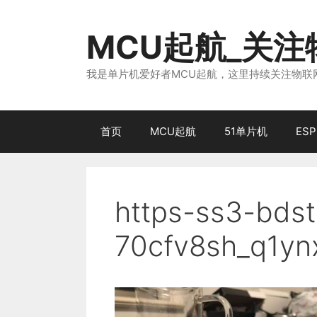
跳
至
MCU起航_关
内
容
我是单片机爱好者MCU起航，这里持续关注物联网
首页
MCU起航
51单片机
ESP
https-ss3-bdst
70cfv8sh_q1yn