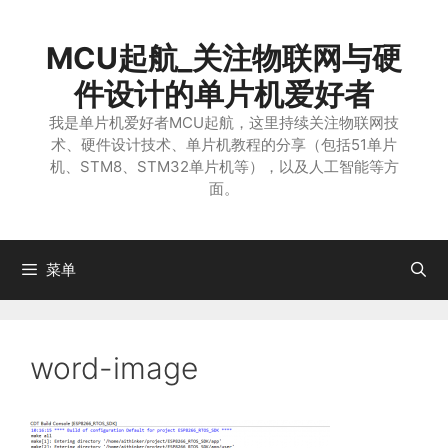
跳
至
MCU起航_关注物联网与硬
内
容
件设计的单片机爱好者
我是单片机爱好者MCU起航，这里持续关注物联网技
术、硬件设计技术、单片机教程的分享（包括51单片
机、STM8、STM32单片机等），以及人工智能等方
面。
菜单
word-image