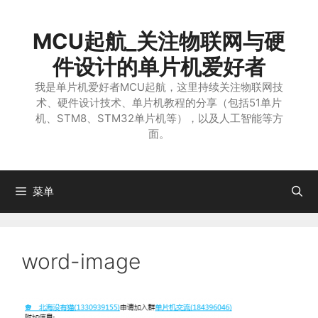
跳
至
MCU起航_关注物联网与硬
内
容
件设计的单片机爱好者
我是单片机爱好者MCU起航，这里持续关注物联网技
术、硬件设计技术、单片机教程的分享（包括51单片
机、STM8、STM32单片机等），以及人工智能等方
面。
菜单
word-image