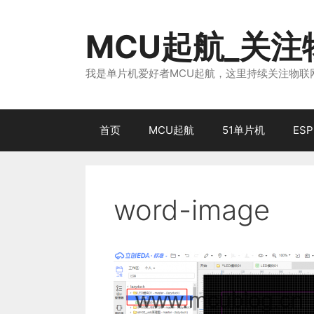
跳
至
MCU起航_关
内
容
我是单片机爱好者MCU起航，这里持续关注物联网
首页
MCU起航
51单片机
ESP
word-image