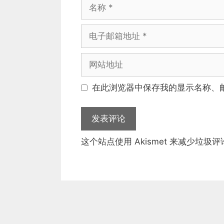
名
称
电
子
邮
网
箱
站
地
地
在此浏览器中保存我的显示名称、
址
址
这个站点使用 Akismet 来减少垃圾评