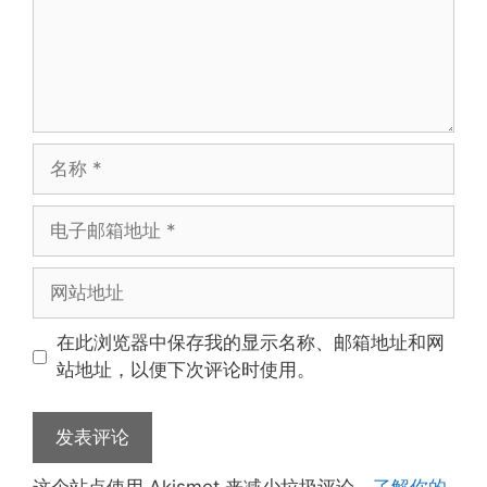
名
称
电
子
邮
网
箱
站
地
地
在此浏览器中保存我的显示名称、邮箱地址和网
址
址
站地址，以便下次评论时使用。
这个站点使用 Akismet 来减少垃圾评论。
了解你的