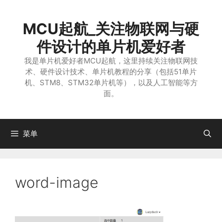
跳
至
MCU起航_关注物联网与硬
内
容
件设计的单片机爱好者
我是单片机爱好者MCU起航，这里持续关注物联网技
术、硬件设计技术、单片机教程的分享（包括51单片
机、STM8、STM32单片机等），以及人工智能等方
面。
菜单
word-image