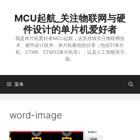
跳
至
MCU起航_关注物联网与硬
内
容
件设计的单片机爱好者
我是单片机爱好者MCU起航，这里持续关注物联网技
术、硬件设计技术、单片机教程的分享（包括51单片
机、STM8、STM32单片机等），以及人工智能等方
面。
菜单
word-image