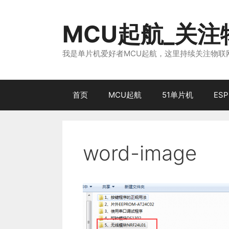
跳
至
MCU起航_关
内
容
我是单片机爱好者MCU起航，这里持续关注物联网
首页
MCU起航
51单片机
ESP
word-image