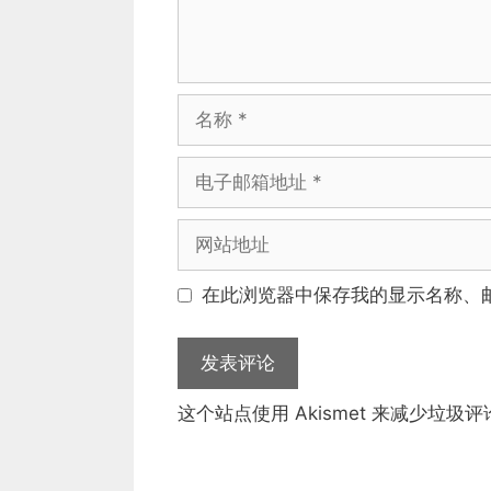
名
称
电
子
邮
网
箱
站
地
地
在此浏览器中保存我的显示名称、
址
址
这个站点使用 Akismet 来减少垃圾评