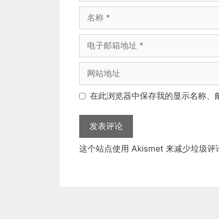
名
称
电
子
邮
网
箱
站
地
地
在此浏览器中保存我的显示名称、
址
址
这个站点使用 Akismet 来减少垃圾评