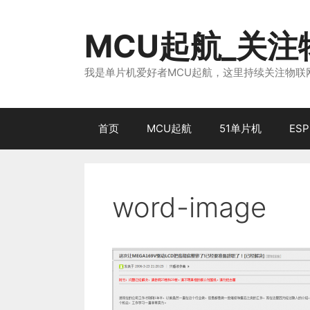
跳
至
MCU起航_关
内
容
我是单片机爱好者MCU起航，这里持续关注物联网
首页
MCU起航
51单片机
ESP
word-image