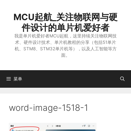
跳
至
MCU起航_关注物联网与硬
内
容
件设计的单片机爱好者
我是单片机爱好者MCU起航，这里持续关注物联网技
术、硬件设计技术、单片机教程的分享（包括51单片
机、STM8、STM32单片机等），以及人工智能等方
面。
菜单
word-image-1518-1