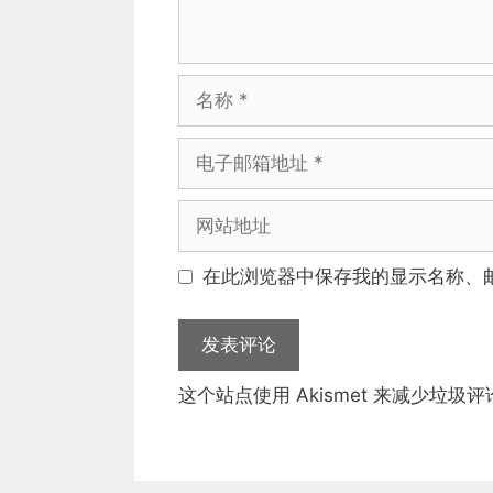
名
称
电
子
邮
网
箱
站
地
地
在此浏览器中保存我的显示名称、
址
址
这个站点使用 Akismet 来减少垃圾评