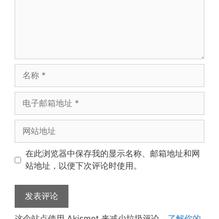
名
称
电
子
邮
网
箱
站
地
地
在此浏览器中保存我的显示名称、邮箱地址和网
址
址
站地址，以便下次评论时使用。
这个站点使用 Akismet 来减少垃圾评论。
了解你的