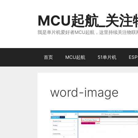
跳
至
MCU起航_关
内
容
我是单片机爱好者MCU起航，这里持续关注物联网
首页
MCU起航
51单片机
ESP
word-image