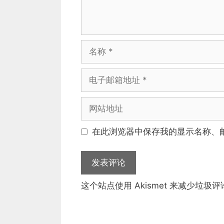
名
称
电
子
邮
网
箱
站
地
地
在此浏览器中保存我的显示名称、
址
址
这个站点使用 Akismet 来减少垃圾评