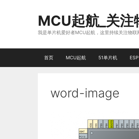
跳
至
MCU起航_关
内
容
我是单片机爱好者MCU起航，这里持续关注物联网
首页
MCU起航
51单片机
ESP
word-image