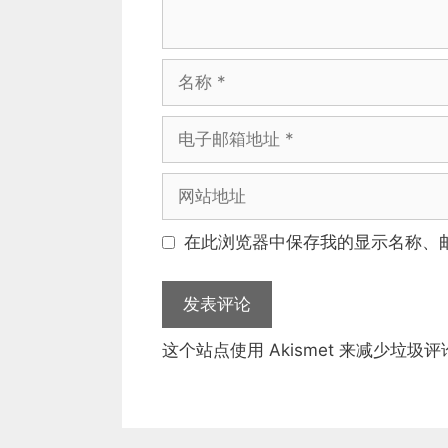
名
称
电
子
邮
网
箱
站
地
地
在此浏览器中保存我的显示名称、
址
址
这个站点使用 Akismet 来减少垃圾评