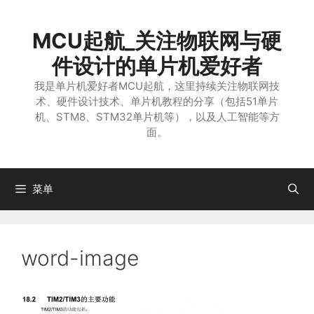
跳
至
MCU起航_关注物联网与硬
内
容
件设计的单片机爱好者
我是单片机爱好者MCU起航，这里持续关注物联网技
术、硬件设计技术、单片机教程的分享（包括51单片
机、STM8、STM32单片机等），以及人工智能等方
面。
菜单
word-image