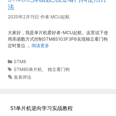
法
2020年2月15日
作者
MCU起航
大家好，我是单片机爱好者-MCU起航。这里说下使
用库函数方式控制STM8S103F3P6实现独立看门狗
定时复位 …
阅读更多
分
STM8
类
标
STM8S单片机
、
独立看门狗
签
发表评论
51单片机逆向学习实战教程