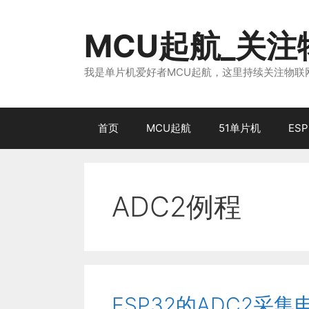
跳
至
MCU起航_关
内
容
我是单片机爱好者MCU起航，这里持续关注物联网
首页
MCU起航
51单片机
ESP
ADC2例程
ESP32的ADC2采