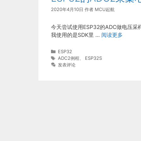
2020年4月10日
作者
MCU起航
今天尝试使用ESP32的ADC做电压
我使用的是SDK里 …
阅读更多
分
ESP32
类
标
ADC2例程
、
ESP32S
签
发表评论