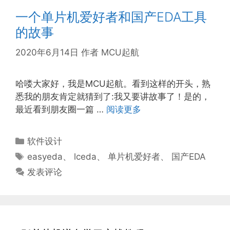
一个单片机爱好者和国产EDA工具
的故事
2020年6月14日
作者
MCU起航
哈喽大家好，我是MCU起航。看到这样的开头，熟
悉我的朋友肯定就猜到了:我又要讲故事了！是的，
最近看到朋友圈一篇 …
阅读更多
分
软件设计
类
标
easyeda
、
lceda
、
单片机爱好者
、
国产EDA
签
发表评论