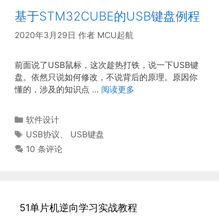
基于STM32CUBE的USB键盘例程
2020年3月29日
作者
MCU起航
前面说了USB鼠标，这次趁热打铁，说一下USB键
盘。依然只说如何修改，不说背后的原理。原因你
懂的，涉及的知识点 …
阅读更多
分
软件设计
类
标
USB协议
、
USB键盘
签
10 条评论
51单片机逆向学习实战教程