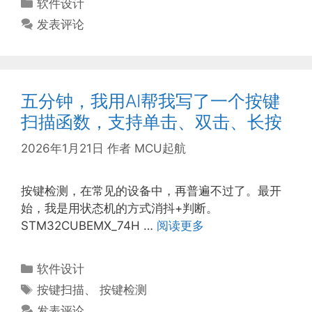
分
软件设计
类
发表评论
五分钟，我用AI帮我写了一个按键
扫描函数，支持单击、双击、长按
2026年1月21日
作者
MCU起航
按键检测，在常见的设备中，再普遍不过了。最开
始，我是用状态机的方式消抖+判断。
STM32CUBEMX_74H …
阅读更多
分
软件设计
类
标
按键扫描
、
按键检测
签
发表评论