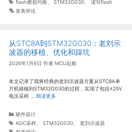
标
flash磨损均衡
、
STM32G030
、
读写flash
签
发表评论
从STC8A到STM32G030：老刘示
波器的移植、优化和踩坑
2026年1月6日
作者
MCU起航
本文记录了我将经典的老刘示波器方案从STC8A单
片机移植到STM32G030的过程，实现了包括±25V
电压采样 …
阅读更多
分
硬件设计
类
标
ADC采样
、
STM32G030
、
老刘示波器
签