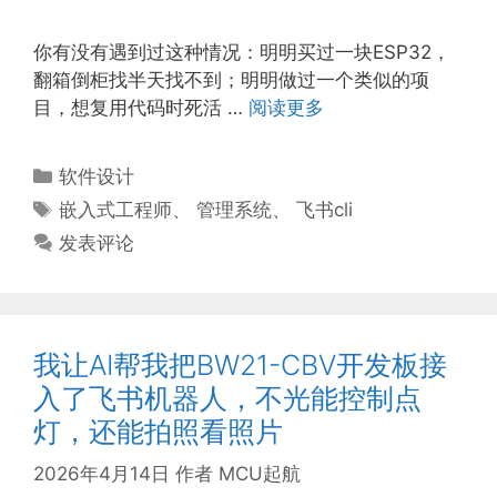
你有没有遇到过这种情况：明明买过一块ESP32，
翻箱倒柜找半天找不到；明明做过一个类似的项
目，想复用代码时死活 …
阅读更多
分
软件设计
类
标
嵌入式工程师
、
管理系统
、
飞书cli
签
发表评论
我让AI帮我把BW21-CBV开发板接
入了飞书机器人，不光能控制点
灯，还能拍照看照片
2026年4月14日
作者
MCU起航