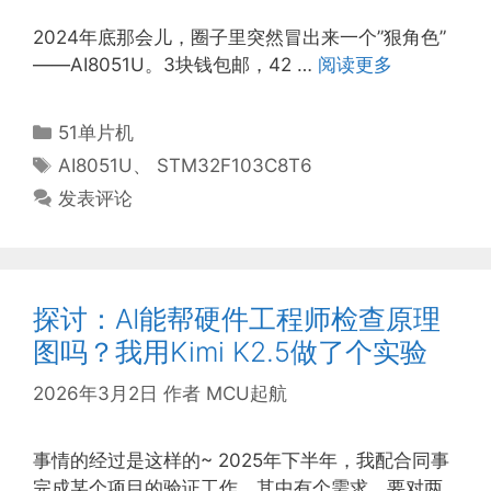
2024年底那会儿，圈子里突然冒出来一个”狠角色”
——AI8051U。3块钱包邮，42 …
阅读更多
分
51单片机
类
标
AI8051U
、
STM32F103C8T6
签
发表评论
探讨：AI能帮硬件工程师检查原理
图吗？我用Kimi K2.5做了个实验
2026年3月2日
作者
MCU起航
事情的经过是这样的~ 2025年下半年，我配合同事
完成某个项目的验证工作。其中有个需求，要对两