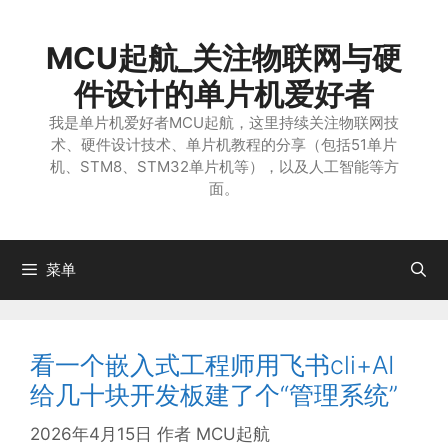
跳
至
MCU起航_关注物联网与硬
内
容
件设计的单片机爱好者
我是单片机爱好者MCU起航，这里持续关注物联网技
术、硬件设计技术、单片机教程的分享（包括51单片
机、STM8、STM32单片机等），以及人工智能等方
面。
菜单
看一个嵌入式工程师用飞书cli+AI
给几十块开发板建了个“管理系统”
2026年4月15日
作者
MCU起航