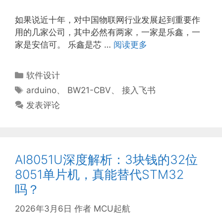
如果说近十年，对中国物联网行业发展起到重要作
用的几家公司，其中必然有两家，一家是乐鑫，一
家是安信可。 乐鑫是芯 …
阅读更多
分
软件设计
类
标
arduino
、
BW21-CBV
、
接入飞书
签
发表评论
AI8051U深度解析：3块钱的32位
8051单片机，真能替代STM32
吗？
2026年3月6日
作者
MCU起航