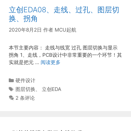
立创EDA08、走线、过孔、图层切
换、拐角
2020年8月2日
作者
MCU起航
本节主要内容： 走线与线宽 过孔 图层切换与显示
拐角 1、走线，PCB设计中非常重要的一个环节！其
实就是把元 …
阅读更多
分
硬件设计
类
标
图层切换
、
立创EDA
签
2 条评论