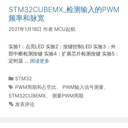
STM32CUBEMX_检测输入的PWM
频率和脉宽
2021年1月18日
作者
MCU起航
实验1：点亮LED 实验2：按键控制LED 实验3：外
部中断检测按键 实验4：扩展芯片检测按键 实验5：
定时器 …
阅读更多
分
STM32
类
标
PWM周期和占空比
、
PWM输入信号测量
、
签
STM32CUBEMX
、
测量PWM周期
发表评论