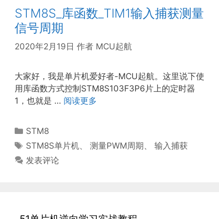
STM8S_库函数_TIM1输入捕获测量
信号周期
2020年2月19日
作者
MCU起航
大家好，我是单片机爱好者-MCU起航。这里说下使
用库函数方式控制STM8S103F3P6片上的定时器
1，也就是 …
阅读更多
分
STM8
类
标
STM8S单片机
、
测量PWM周期
、
输入捕获
签
发表评论