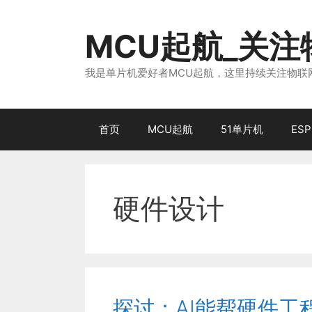
跳
至
MCU起航_关
内
容
我是单片机爱好者MCU起航，这里持续关注物联网
首页
MCU起航
51单片机
ESP
硬件设计
探讨：AI能帮硬件工