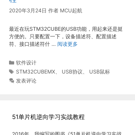
2020年3月24日
作者
MCU起航
最近在玩STM32CUBE的USB功能，用起来还是挺
方便的。只要配置一下，设备描述符、配置描述
符、接口描述符什 …
阅读更多
分
软件设计
类
标
STM32CUBEMX
、
USB协议
、
USB鼠标
签
发表评论
51单片机逆向学习实战教程
2016年，我编写的图书《51单片机逆向学习实战