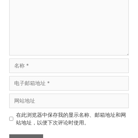
名
称
电
子
邮
网
箱
站
地
地
在此浏览器中保存我的显示名称、邮箱地址和网
址
址
站地址，以便下次评论时使用。