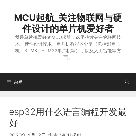
跳
至
MCU起航_关注物联网与硬
内
容
件设计的单片机爱好者
我是单片机爱好者MCU起航，这里持续关注物联网技
术、硬件设计技术、单片机教程的分享（包括51单片
机、STM8、STM32单片机等），以及人工智能等方
面。
菜单
esp32用什么语言编程开发最
好
2020年4月12日
作者
MCU起航