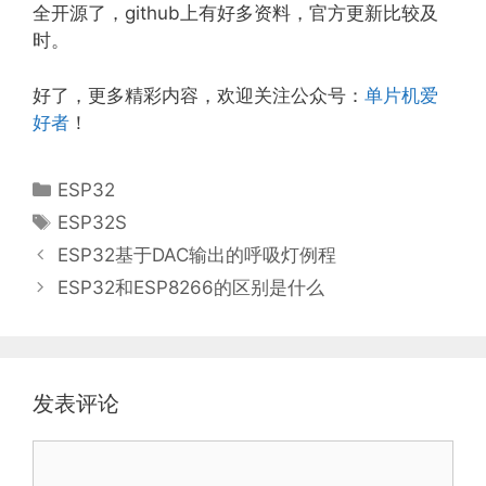
全开源了，github上有好多资料，官方更新比较及
时。
好了，更多精彩内容，欢迎关注公众号：
单片机爱
好者
！
分
ESP32
类
标
ESP32S
签
ESP32基于DAC输出的呼吸灯例程
ESP32和ESP8266的区别是什么
发表评论
评
论