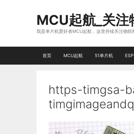
跳
至
MCU起航_关
内
容
我是单片机爱好者MCU起航，这里持续关注物联网
首页
MCU起航
51单片机
ESP
https-timgsa-
timgimageandq