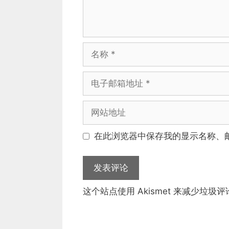
名
称
电
子
邮
网
箱
站
地
地
在此浏览器中保存我的显示名称、
址
址
这个站点使用 Akismet 来减少垃圾评