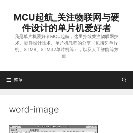
跳
至
MCU起航_关注物联网与硬
内
容
件设计的单片机爱好者
我是单片机爱好者MCU起航，这里持续关注物联网技
术、硬件设计技术、单片机教程的分享（包括51单片
机、STM8、STM32单片机等），以及人工智能等方
面。
菜单
word-image