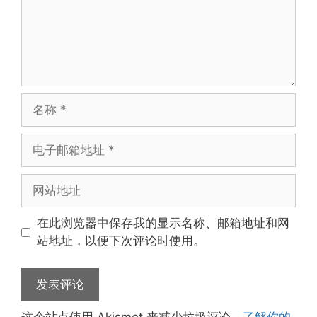
名
称
电
子
邮
网
箱
站
地
地
在此浏览器中保存我的显示名称、邮箱地址和网
址
址
站地址，以便下次评论时使用。
这个站点使用 Akismet 来减少垃圾评论。
了解你的