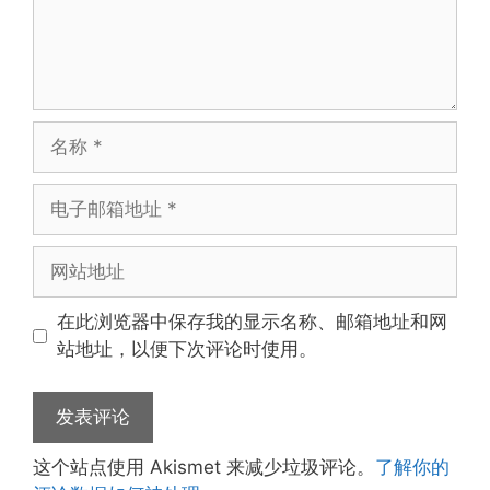
名
称
电
子
邮
网
箱
站
地
地
在此浏览器中保存我的显示名称、邮箱地址和网
址
址
站地址，以便下次评论时使用。
这个站点使用 Akismet 来减少垃圾评论。
了解你的