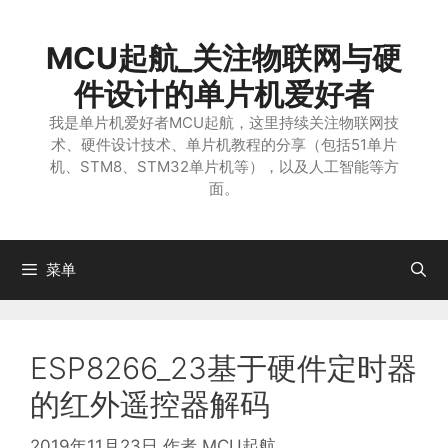
跳
至
MCU起航_关注物联网与硬
内
容
件设计的单片机爱好者
我是单片机爱好者MCU起航，这里持续关注物联网技
术、硬件设计技术、单片机教程的分享（包括51单片
机、STM8、STM32单片机等），以及人工智能等方
面。
菜单
ESP8266_23基于硬件定时器
的红外遥控器解码
2019年11月23日
作者
MCU起航