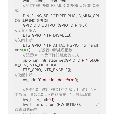
	wifi_station_disconnect();

//配置PERIPHS_IO_MUX_GPIO5_U为GPIO模
式
	PIN_FUNC_SELECT(PERIPHS_IO_MUX_GPI
O5_U,FUNC_GPIO5);

	GPIO_DIS_OUTPUT(GPIO_ID_PIN(
5
));		
//设置为输入
	ETS_GPIO_INTR_DISABLE();				
//关闭中断
	ETS_GPIO_INTR_ATTACH(GPIO_intr_handl
er,
NULL
);	
//设置中断处理函数
//配置GPIO5为下降沿触发的方式
	gpio_pin_intr_state_set(GPIO_ID_PIN(
5
),GP
IO_PIN_INTR_NEGEDGE);

	ETS_GPIO_INTR_ENABLE();					
//使能中断
	os_printf(
"inter init done!\r\n"
);

//参数1:0，使用 FRC1 中断源，1，使用 NMI 
中断源；参数2:0，不自动填充，1，自动填充
	hw_timer_init(
0
,
1
);

	hw_timer_set_func(HW_IRTIME);		
//
设置回调函数