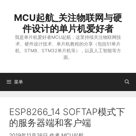
跳
至
MCU起航_关注物联网与硬
内
容
件设计的单片机爱好者
我是单片机爱好者MCU起航，这里持续关注物联网技
术、硬件设计技术、单片机教程的分享（包括51单片
机、STM8、STM32单片机等），以及人工智能等方
面。
菜单
ESP8266_14 SOFTAP模式下
的服务器端和客户端
2019年11月26日
作者
MCU起航