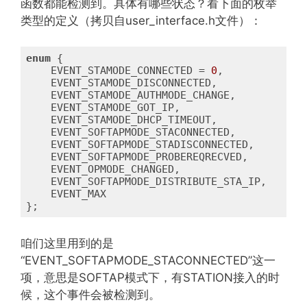
函数都能检测到。具体有哪些状态？看下面的枚举
类型的定义（拷贝自user_interface.h文件）：
enum
 {

    EVENT_STAMODE_CONNECTED = 
0
,

    EVENT_STAMODE_DISCONNECTED,

    EVENT_STAMODE_AUTHMODE_CHANGE,

    EVENT_STAMODE_GOT_IP,

    EVENT_STAMODE_DHCP_TIMEOUT,

    EVENT_SOFTAPMODE_STACONNECTED,

    EVENT_SOFTAPMODE_STADISCONNECTED,

    EVENT_SOFTAPMODE_PROBEREQRECVED,

    EVENT_OPMODE_CHANGED,

    EVENT_SOFTAPMODE_DISTRIBUTE_STA_IP,

    EVENT_MAX

};
咱们这里用到的是
“EVENT_SOFTAPMODE_STACONNECTED”这一
项，意思是SOFTAP模式下，有STATION接入的时
候，这个事件会被检测到。