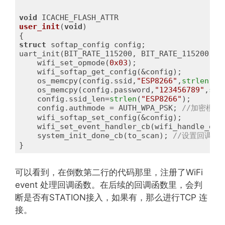
void
user_init
(
void
)
struct
 softap_config config;

uart_init(BIT_RATE_115200, BIT_RATE_115200);

    wifi_set_opmode(
0x03
);

    wifi_softap_get_config(&config);

    os_memcpy(config.ssid,
"ESP8266"
,
strlen
(
"E
    os_memcpy(config.password,
"123456789"
,
str
    config.ssid_len=
strlen
(
"ESP8266"
);

    config.authmode = AUTH_WPA_PSK; 
//加密模式
    wifi_softap_set_config(&config);

    wifi_set_event_handler_cb(wifi_handle_even
    system_init_done_cb(to_scan); 
//设置回调函
}
可以看到，在倒数第二行的代码那里，注册了WiFi
event 处理回调函数。在后续的回调函数里，会判
断是否有STATION接入，如果有，那么进行TCP 连
接。