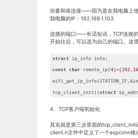
你要和谁连接——因为是在我电脑上使
我电脑的IP：192.168.1.103
连接的端口——长话短说，TCP连接的端
开始往后，可以选为自己的端口。这里选
struct
 ip_info info;

const
char
 remote_ip[
4
]={
192
,
1
wifi_get_ip_info(STATION_IF,&i
tcp_client_init((
struct
 ip_add
4、TCP客户端初始化
其实就是第三步里面的tcp_client
client.h文件中定义了一个espcon