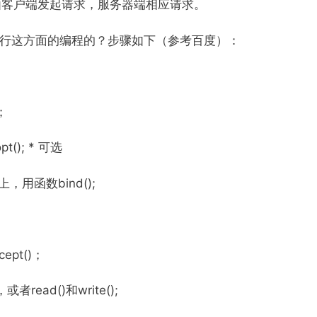
由客户端发起请求，服务器端相应请求。
是如何进行这方面的编程的？步骤如下（参考百度）：
；
(); * 可选
，用函数bind();
pt()；
者read()和write();