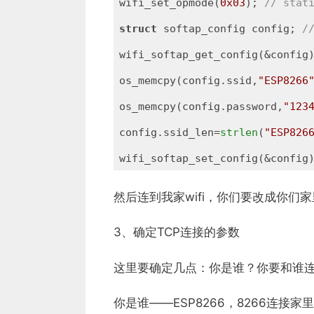
wifi_set_opmode(
0x03
); 
// stat
struct
 softap_config config; 
/
wifi_softap_get_config(&config
os_memcpy(config.ssid,
"ESP8266
os_memcpy(config.password,
"123
config.ssid_len=
strlen
(
"ESP826
wifi_softap_set_config(&config
然后连到我家wifi，你们要改成你们家
3、确定TCP连接的参数
这里要确定几点：你是谁？你要和谁
你是谁——ESP8266，8266连接