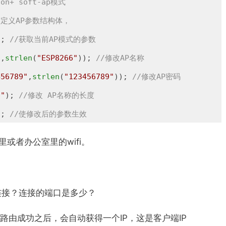
ion+ soft-ap模式
/定义AP参数结构体，
); 
//获取当前AP模式的参数
"
,
strlen
(
"ESP8266"
)); 
//修改AP名称
456789"
,
strlen
(
"123456789"
)); 
//修改AP密码
6"
); 
//修改 AP名称的长度
); 
//使修改后的参数生效
里或者办公室里的wifi。
连接？连接的端口是多少？
家里路由成功之后，会自动获得一个IP，这是客户端IP