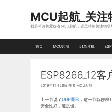
跳
至
MCU起航_关
内
容
我是单片机爱好者MCU起航，这里持续关注物联网
首页
MCU起航
51单片机
ESP
ESP8266_1
2019年11月26日
作者
MCU起航
上一节说了
UDP通讯
，这一节就聊聊
安全性好，速度慢。