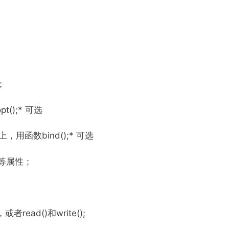
；
t();* 可选
，用函数bind();* 可选
等属性；
者read()和write();