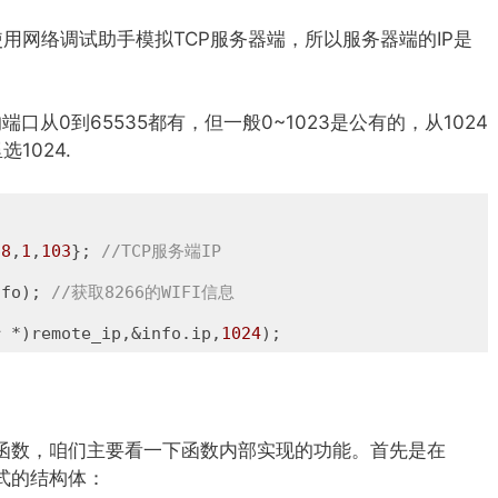
用网络调试助手模拟TCP服务器端，所以服务器端的IP是
口从0到65535都有，但一般0~1023是公有的，从1024
1024.
68
,
1
,
103
}; 
//TCP服务端IP
nfo); 
//获取8266的WIFI信息
r *)remote_ip,&info.ip,
1024
);
_init函数，咱们主要看一下函数内部实现的功能。首先是在
n格式的结构体：