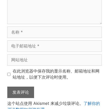
名
称
电
子
邮
网
箱
站
地
地
在此浏览器中保存我的显示名称、邮箱地址和网
址
址
站地址，以便下次评论时使用。
这个站点使用 Akismet 来减少垃圾评论。
了解你的