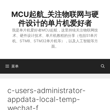
跳
至
MCU起航_关注物联网与硬
内
容
件设计的单片机爱好者
我是单片机爱好者MCU起航，这里持续关注物联网技
术、硬件设计技术、单片机教程的分享（包括51单片
机、STM8、STM32单片机等），以及人工智能等方
面。
菜单
c-users-administrator-
appdata-local-temp-
wechat-f