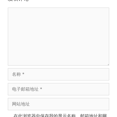
评
论
名
称
电
子
邮
网
箱
站
地
地
在此浏览器中保存我的显示名称、邮箱地址和网