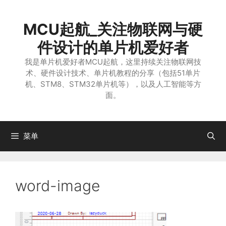
跳
至
MCU起航_关注物联网与硬
内
容
件设计的单片机爱好者
我是单片机爱好者MCU起航，这里持续关注物联网技
术、硬件设计技术、单片机教程的分享（包括51单片
机、STM8、STM32单片机等），以及人工智能等方
面。
菜单
word-image