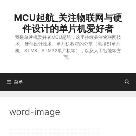
跳
至
MCU起航_关注物联网与硬
内
容
件设计的单片机爱好者
我是单片机爱好者MCU起航，这里持续关注物联网技
术、硬件设计技术、单片机教程的分享（包括51单片
机、STM8、STM32单片机等），以及人工智能等方
面。
菜单
word-image