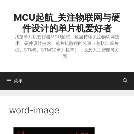
跳
至
MCU起航_关注物联网与硬
内
容
件设计的单片机爱好者
我是单片机爱好者MCU起航，这里持续关注物联网技
术、硬件设计技术、单片机教程的分享（包括51单片
机、STM8、STM32单片机等），以及人工智能等方
面。
菜单
word-image