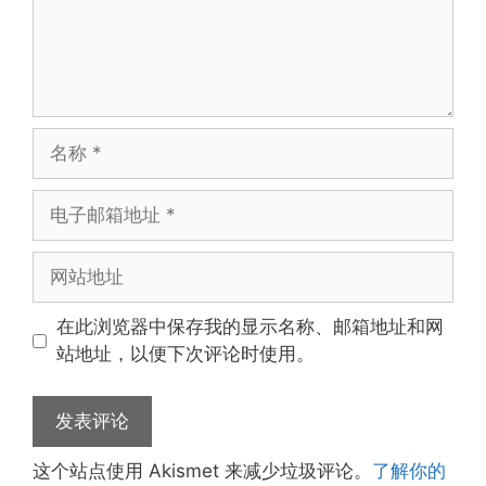
名
称
电
子
邮
网
箱
站
地
地
在此浏览器中保存我的显示名称、邮箱地址和网
址
址
站地址，以便下次评论时使用。
这个站点使用 Akismet 来减少垃圾评论。
了解你的