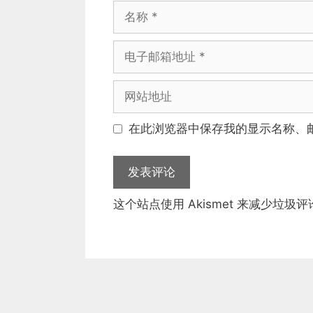
名
称
电
子
邮
网
箱
站
地
地
在此浏览器中保存我的显示名称、
址
址
这个站点使用 Akismet 来减少垃圾评