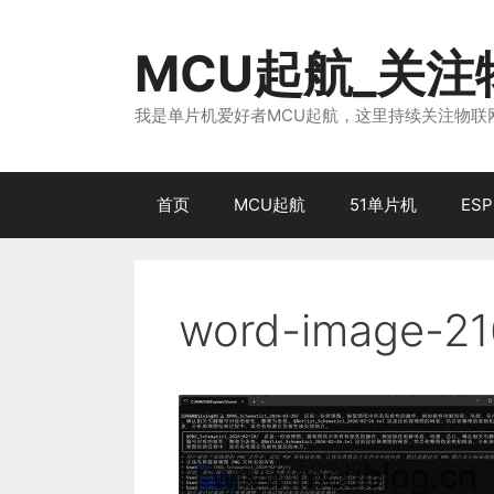
跳
至
MCU起航_关
内
容
我是单片机爱好者MCU起航，这里持续关注物联网
首页
MCU起航
51单片机
ESP
word-image-21