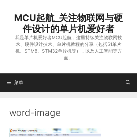
跳
至
MCU起航_关注物联网与硬
内
容
件设计的单片机爱好者
我是单片机爱好者MCU起航，这里持续关注物联网技
术、硬件设计技术、单片机教程的分享（包括51单片
机、STM8、STM32单片机等），以及人工智能等方
面。
菜单
word-image