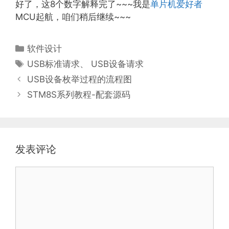
好了，这8个数字解释完了~~~我是
单片机爱好者
MCU起航，咱们稍后继续~~~
分
软件设计
类
标
USB标准请求
、
USB设备请求
签
USB设备枚举过程的流程图
STM8S系列教程-配套源码
发表评论
评
论