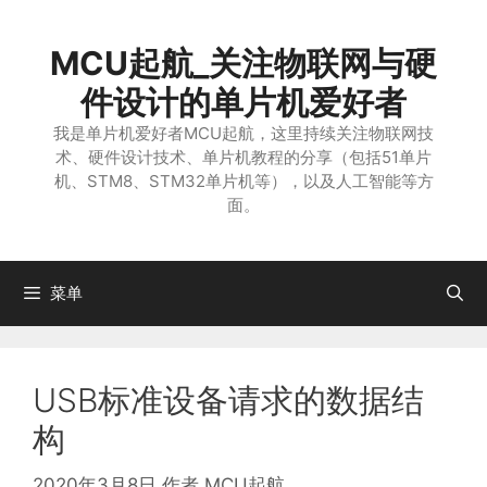
跳
至
MCU起航_关注物联网与硬
内
容
件设计的单片机爱好者
我是单片机爱好者MCU起航，这里持续关注物联网技
术、硬件设计技术、单片机教程的分享（包括51单片
机、STM8、STM32单片机等），以及人工智能等方
面。
菜单
USB标准设备请求的数据结
构
2020年3月8日
作者
MCU起航