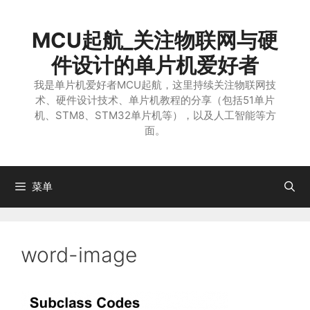
跳
至
MCU起航_关注物联网与硬
内
容
件设计的单片机爱好者
我是单片机爱好者MCU起航，这里持续关注物联网技
术、硬件设计技术、单片机教程的分享（包括51单片
机、STM8、STM32单片机等），以及人工智能等方
面。
菜单
word-image