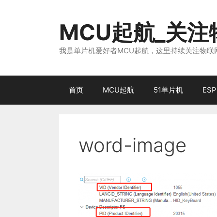
跳
至
MCU起航_关
内
容
我是单片机爱好者MCU起航，这里持续关注物联网
首页
MCU起航
51单片机
ESP
word-image