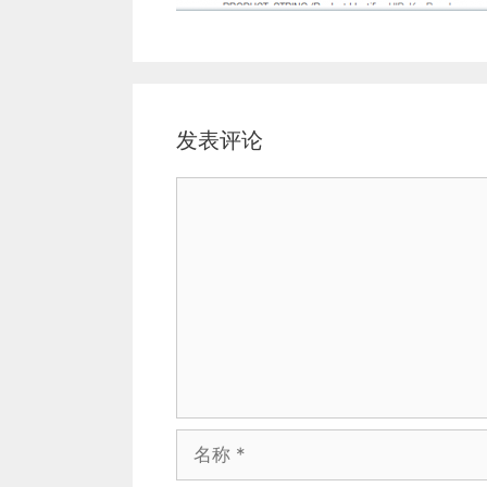
发表评论
评
论
名
称