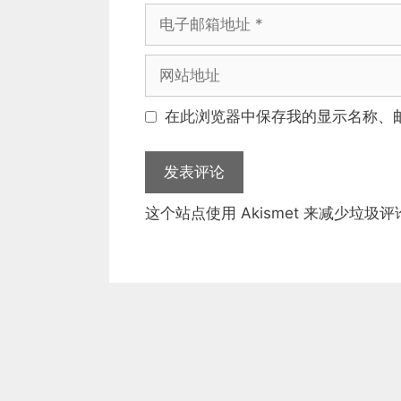
电
子
邮
网
箱
站
地
地
在此浏览器中保存我的显示名称、
址
址
这个站点使用 Akismet 来减少垃圾评