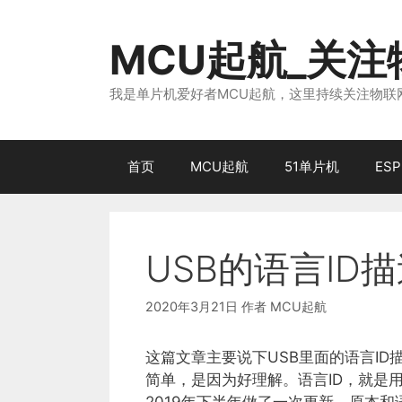
跳
至
MCU起航_关
内
容
我是单片机爱好者MCU起航，这里持续关注物联网
首页
MCU起航
51单片机
ESP
USB的语言ID
2020年3月21日
作者
MCU起航
这篇文章主要说下USB里面的语言I
简单，是因为好理解。语言ID，就是用