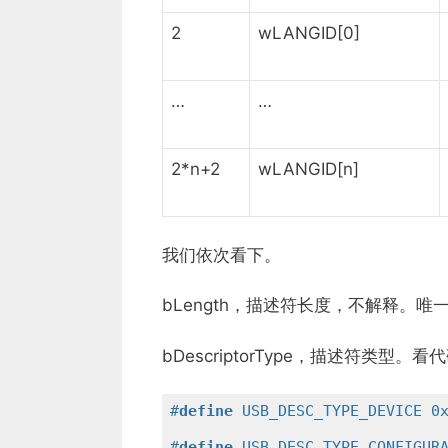
2
wLANGID[0]
…
…
2*n+2
wLANGID[n]
我们依次看下。
bLength，描述符长度，不解释。
bDescriptorType，描述符类型。看
#
define
 USB_DESC_TYPE_DEVICE 0
#
define
 USB_DESC_TYPE_CONFIGUR