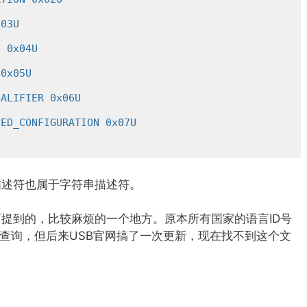
x03U
E 0x04U
 0x05U
UALIFIER 0x06U
EED_CONFIGURATION 0x07U
U
描述符也属于字符串描述符。
是前面提到的，比较麻烦的一个地方。原本所有国家的语言ID号
个文档中查询，但后来USB官网搞了一次更新，现在找不到这个文