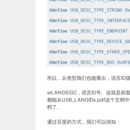
#
define
 USB_DESC_TYPE_STRING 0
#
define
 USB_DESC_TYPE_INTERFAC
#
define
 USB_DESC_TYPE_ENDPOINT
#
define
 USB_DESC_TYPE_DEVICE_Q
#
define
 USB_DESC_TYPE_OTHER_SP
#
define
 USB_DESC_TYPE_BOS 0x0F
所以，从类型我们也能看出，语言ID
wLANGID[0]，语言ID号。这就
都能从USB_LANGIDs.pdf这
档了。
通过百度的方式，我们可以得知：