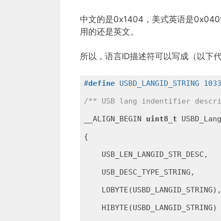
中文的是0x1404，美式英语是0x
用的还是英文。
所以，语言ID描述符可以写成（以下代
#
define
 USBD_LANGID_STRING 103
/** USB lang indentifier descr
__ALIGN_BEGIN 
uint8_t
 USBD_Lang
{

    USB_LEN_LANGID_STR_DESC,

    USB_DESC_TYPE_STRING,

    LOBYTE(USBD_LANGID_STRING),
    HIBYTE(USBD_LANGID_STRING)
