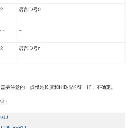
2
语言ID号0
…
…
2
语言ID号n
唯一需要注意的一点就是长度和HID描述符一样，不确定。
代码：
x01U
ATION 0x02U