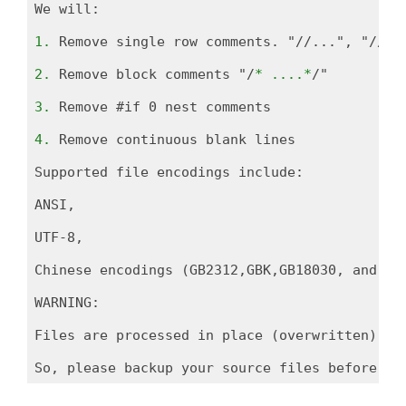
We will:

1. 
Remove single row comments. "//...", "//...
2. 
Remove block comments "/
* ....*
/"

3. 
Remove #if 0 nest comments

4. 
Remove continuous blank lines

Supported file encodings include:

ANSI,

UTF-8,

Chinese encodings (GB2312,GBK,GB18030, and any
WARNING:

Files are processed in place (overwritten).

So, please backup your source files before ru