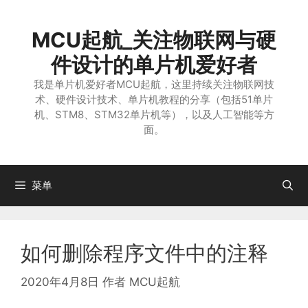
跳
至
MCU起航_关注物联网与硬
内
容
件设计的单片机爱好者
我是单片机爱好者MCU起航，这里持续关注物联网技
术、硬件设计技术、单片机教程的分享（包括51单片
机、STM8、STM32单片机等），以及人工智能等方
面。
菜单
如何删除程序文件中的注释
2020年4月8日
作者
MCU起航