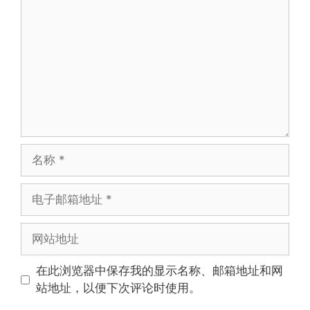
论
名
称
电
子
邮
网
箱
站
地
地
在此浏览器中保存我的显示名称、邮箱地址和网
址
址
站地址，以便下次评论时使用。