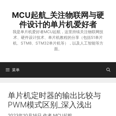
跳
至
MCU起航_关注物联网与硬
内
容
件设计的单片机爱好者
我是单片机爱好者MCU起航，这里持续关注物联网技
术、硬件设计技术、单片机教程的分享（包括51单片
机、STM8、STM32单片机等），以及人工智能等方
面。
菜单
单片机定时器的输出比较与
PWM模式区别_深入浅出
2023年10月16日
作者
MCU起航