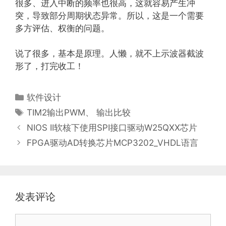
很多、进入中断的频率也很高，这就容易产生冲
突，导致部分周期状态异常。所以，这是一个需要
多方评估、权衡的问题。
说了很多，基本是原理。人懒，就不上示波器截波
形了，打完收工！
分
软件设计
类
标
TIM2输出PWM
、
输出比较
签
NIOS II软核下使用SPI接口驱动W25QXX芯片
FPGA驱动AD转换芯片MCP3202_VHDL语言
发表评论
评