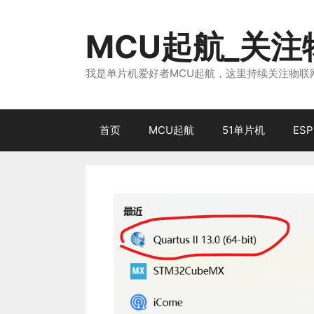
跳
至
MCU起航_关
内
容
我是单片机爱好者MCU起航，这里持续关注物联网
首页
MCU起航
51单片机
ESP