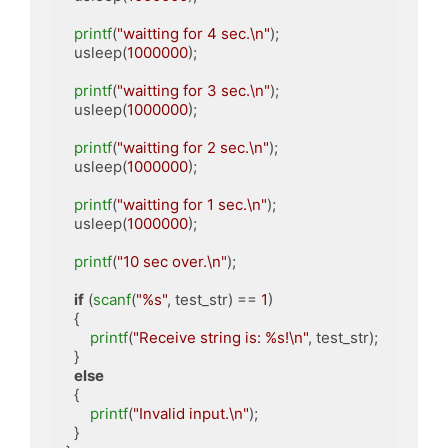
printf
(
"waitting for 4 sec.\n"
);

    usleep(
1000000
);

printf
(
"waitting for 3 sec.\n"
);

    usleep(
1000000
);

printf
(
"waitting for 2 sec.\n"
);

    usleep(
1000000
);

printf
(
"waitting for 1 sec.\n"
);

    usleep(
1000000
);

printf
(
"10 sec over.\n"
);

if
 (
scanf
(
"%s"
, test_str) == 
1
)

    {

printf
(
"Receive string is: %s!\n"
, test_str);

    }

else
    {

printf
(
"Invalid input.\n"
);

    }
