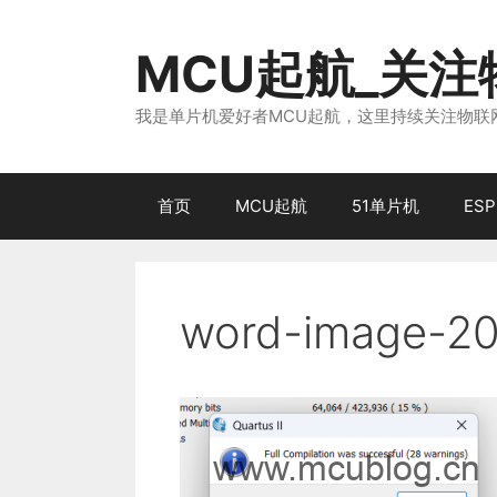
跳
至
MCU起航_关
内
容
我是单片机爱好者MCU起航，这里持续关注物联网
首页
MCU起航
51单片机
ESP
word-image-20