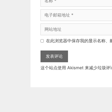
称
电
子
邮
网
箱
站
地
地
在此浏览器中保存我的显示名称、
址
址
这个站点使用 Akismet 来减少垃圾评