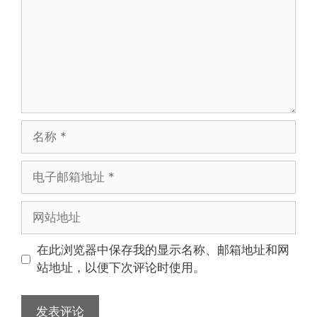
名
称
电
子
邮
网
箱
站
地
地
在此浏览器中保存我的显示名称、邮箱地址和网
址
址
站地址，以便下次评论时使用。