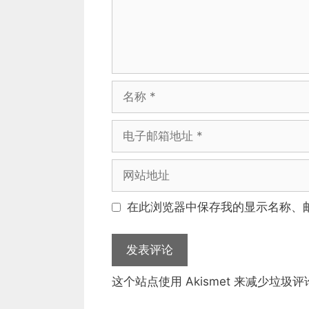
名
称
电
子
邮
网
箱
站
地
地
在此浏览器中保存我的显示名称、
址
址
这个站点使用 Akismet 来减少垃圾评