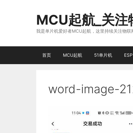
跳
至
MCU起航_关
内
容
我是单片机爱好者MCU起航，这里持续关注物联网
首页
MCU起航
51单片机
ESP
word-image-21