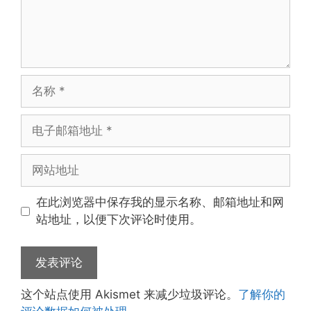
名
称
电
子
邮
网
箱
站
地
地
在此浏览器中保存我的显示名称、邮箱地址和网
址
址
站地址，以便下次评论时使用。
这个站点使用 Akismet 来减少垃圾评论。
了解你的