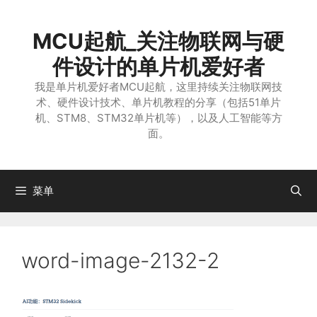
跳
至
MCU起航_关注物联网与硬
内
容
件设计的单片机爱好者
我是单片机爱好者MCU起航，这里持续关注物联网技
术、硬件设计技术、单片机教程的分享（包括51单片
机、STM8、STM32单片机等），以及人工智能等方
面。
菜单
word-image-2132-2